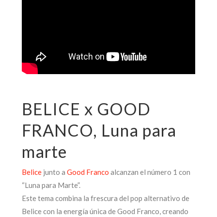
BELICE x GOOD
FRANCO, Luna para
marte
Belice
junto a
Good Franco
alcanzan el número 1 con
“Luna para Marte”.
Este tema combina la frescura del pop alternativo de
Belice con la energía única de Good Franco, creando